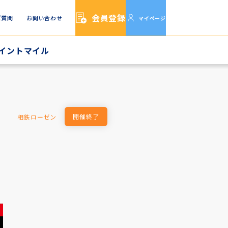
会員登録
ご質問
お問い合わせ
マイページ
イントマイル
イルTOP
イルをためる
イルをつかう
開催終了
相鉄ローゼン