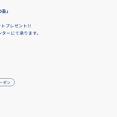
の丑」
トプレゼント!!
ンターにて承ります。
ーゼン