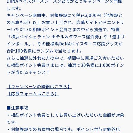
DeNAベイスターズシーズンありがとうキャンペーンを開催
します。
キャンペーン期間中、対象施設にて税込3,000円（他施設と
の合算も可）以上お買い上げされ、応募サイトからエントリ
ーいただいた相鉄ポイント会員さまの中から抽選で、特賞
「横浜ベイシェラトン ホテル＆タワーズ宿泊券」や「選手サ
インボール」、その他横浜DeNAベイスターズ応援グッズが
合計100名様にランダムで当たります。
さらに抽選に外れた方の中で、期間中に新規ご入会いただい
た相鉄ポイント会員さまには、抽選で30名様に1,000ポイン
トが当たるチャンス！
【キャンペーンの詳細はこちら】
【応募フォームはこちら】
■注意事項
・相鉄ポイント会員としてお買い上げいただいた金額が対象
です。
・対象施設でのお買物の場合でも、ポイント付与対象外店