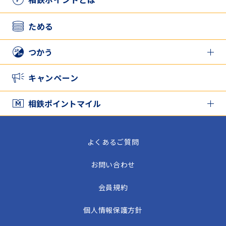
アプリとカードを併用したい方
ためる
つかう
相鉄ポイントをつかう
キャンペーン
家族と相鉄ポイントをシェアする
相鉄ポイントマイル
相鉄ポイントマイル TOP
よくあるご質問
相鉄ポイントマイルをためる
お問い合わせ
相鉄ポイントマイルをつかう
会員規約
個人情報保護方針