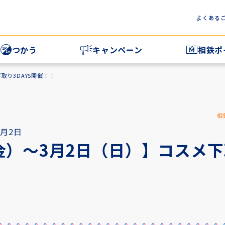
よくある
つかう
キャンペーン
相鉄ポ
鉄ポイントをつかう
相鉄ポイントマ
取り3DAYS開催！！
族とポイントをシェアする
相鉄ポイントマ
相鉄ポイントマ
相
3月2日
金）～3月2日（日）】コスメ下取