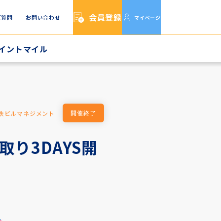
会員登録
ご質問
お問い合わせ
マイページ
イントマイル
イルTOP
イルをためる
イルをつかう
開催終了
鉄ビルマネジメント
り3DAYS開