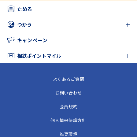
アプリとカードを併用したい方
ためる
つかう
相鉄ポイントをつかう
キャンペーン
家族と相鉄ポイントをシェアする
相鉄ポイントマイル
相鉄ポイントマイル TOP
よくあるご質問
相鉄ポイントマイルをためる
お問い合わせ
相鉄ポイントマイルをつかう
会員規約
個人情報保護方針
推奨環境