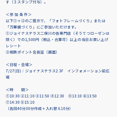
す（３スタンプ付与）。
＜参 加 条 件＞
以下①＋②のご提示で、「フォトフレームづくり」または
「万華鏡づくり」にご参加いただけます。
①ジョイナステラス二俣川の各専門店（そうてつローゼンは
除く）での1,500円（税込・合算可）以上の当日お買い上げ
レシート
②相鉄ポイント会員証（画面）
＜日程・会場＞
7/27(日)：ジョイナステラス2 3F インフォメーション前広
場
＜時 間＞
①10:30 ②11:10 ③11:50 ④12:30 ⑤13:10 ⑥13:50
⑦14:30 ⑧15:10
（各回40分30分作成＋入れ替え10分）