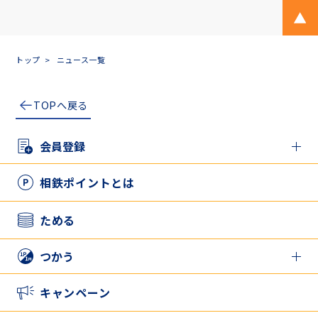
ペ
トップ
ニュース一覧
TOPへ戻る
会員登録
新規登録の方
相鉄ポイントとは
アプリとカードを併用したい方
ためる
つかう
相鉄ポイントをつかう
キャンペーン