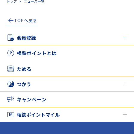
トップ
ニュース一覧
TOPへ戻る
会員登録
新規登録の方
相鉄ポイントとは
アプリとカードを併用したい方
ためる
つかう
相鉄ポイントをつかう
キャンペーン
家族と相鉄ポイントをシェアする
相鉄ポイントマイル
相鉄ポイントマイル TOP