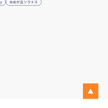
y
ゆめが丘ソラトス
ページ