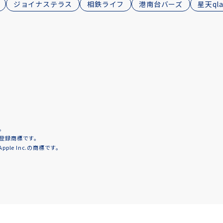
ジョイナステラス
相鉄ライフ
港南台バーズ
星天qla
。
の登録商標です。
ple Inc.の商標です。