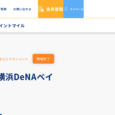
会員登録
ご質問
お問い合わせ
マイページ
イントマイル
イルTOP
イルをためる
イルをつかう
開催終了
鉄ビルマネジメント
！横浜DeNAベイ