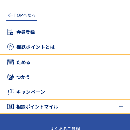
TOPへ戻る
会員登録
新規登録の方
相鉄ポイントとは
アプリとカードを併用したい方
ためる
つかう
相鉄ポイントをつかう
キャンペーン
家族と相鉄ポイントをシェアする
相鉄ポイントマイル
相鉄ポイントマイル TOP
よくあるご質問