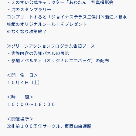
・えのすい公式キャラクター「あわたん」写真撮影会
・海のスタンプラリー
コンプリートすると「ジョイナステラス二俣川×新江ノ島水
族館のオリジナルシール」をプレゼント
※なくなり次第終了
②グリーンアクションプログラム告知ブース
・実施内容の告知パネルの展示
・参加ノベルティ（オリジナルエコバッグ）の配布
＜開 催 日＞
１０月４日（土）
＜時 間＞
１０：００～１６：００
＜開催場所＞
改札前１００周年サークル、東西自由通路