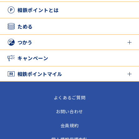
新規登録の方
相鉄ポイントとは
アプリとカードを併用したい方
ためる
つかう
相鉄ポイントをつかう
キャンペーン
家族と相鉄ポイントをシェアする
相鉄ポイントマイル
相鉄ポイントマイル TOP
よくあるご質問
相鉄ポイントマイルをためる
お問い合わせ
相鉄ポイントマイルをつかう
会員規約